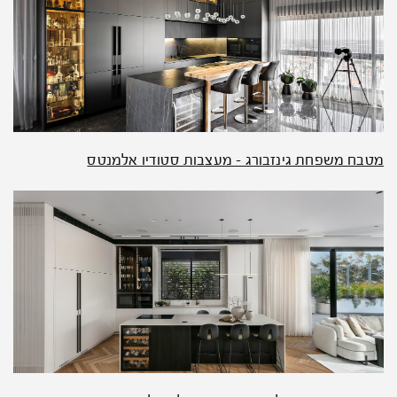
מטבח משפחת גינזבורג – מעצבות סטודיו אלמנטס