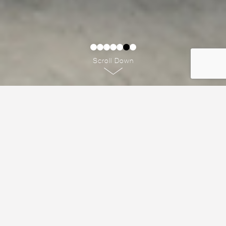
Scroll Down
AVIVI KITCHEN
אביבי מטבחים הינה החברה המובילה את ענף המטבחים בישראל. משך
יותר מחמישה עשורים שותפה חברת אביבי מטבחים ביחד עם
לקוחותיה בהטבעת חותם אישי על לב לבו של הבית, המקום בו
תחושות ורגשות מקבלים את הטעם והריח המיוחדים להם, המקום בו
מתעצבות חוויות ונרקמים זכרונות – המטבח.