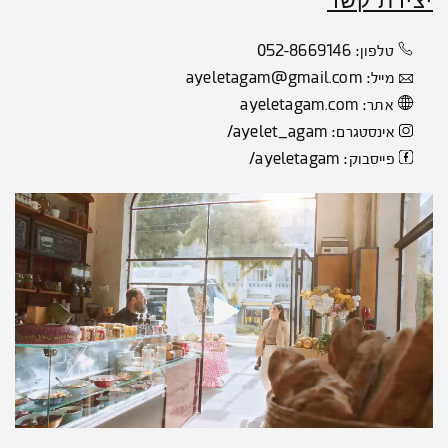
יצירת קשר
052-8669146
טלפון:
ayeletagam@gmail.com
מייל:
ayeletagam.com
אתר:
ayelet_agam/
אינסטגרם:
ayeletagam/
פייסבוק: